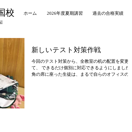
国校
ホーム
2026年度夏期講習
過去の合格実績
NI
新しいテスト対策作戦
今回のテスト対策から、全教室の机の配置を変更
て、 できるだけ個別に対応できるようにしました
角の席に座った生徒は、まるで自らのオフィスの
うに 学習道具を配置させ、課題に取り組んでいま
す。 周りに座るのは、学年や学校の違った生徒ば
りのため...