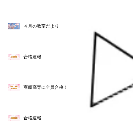
４月の教室だより
合格速報
商船高専に全員合格！
合格速報