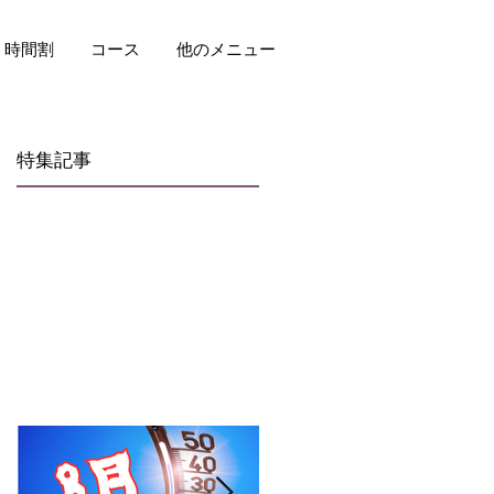
時間割
コース
他のメニュー
特集記事
し
。
よ
か