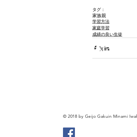
タグ：
家族
親
学習方法
家庭学習
成績の良い生徒
​芸城学院南
〒740-0034
山口県岩国市南岩国町1-28
​Tel/FAX: 0827-32-1144
eメール:
info@geijo.jp
© 2018 by Geijo Gakuin Minami Iwa