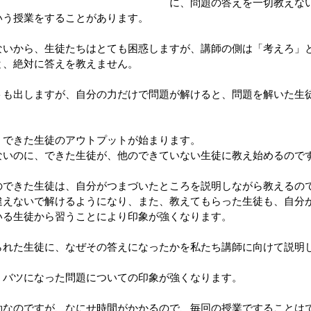
に、問題の答えを一切教えな
いう授業をすることがあります。
ないから、生徒たちはとても困惑しますが、講師の側は「考えろ」
と、絶対に答えを教えません。
トも出しますが、自分の力だけで問題が解けると、問題を解いた生
、できた生徒のアウトプットが始まります。
ないのに、できた生徒が、他のできていない生徒に教え始めるので
のできた生徒は、自分がつまづいたところを説明しながら教えるの
違えないで解けるようになり、また、教えてもらった生徒も、自分
いる生徒から習うことにより印象が強くなります。
られた生徒に、なぜその答えになったかを私たち講師に向けて説明
、バツになった問題についての印象が強くなります。
効なのですが、なにせ時間がかかるので、毎回の授業ですることは