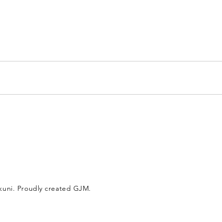
岩国校
-1
kuni. Proudly created GJM.